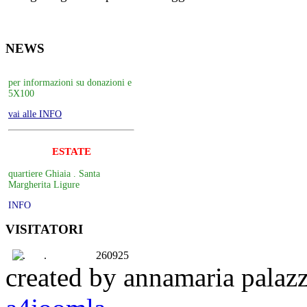
NEWS
SOSTIENICI
per informazioni su donazioni e
5X100
vai alle INFO
ESTATE
quartiere Ghiaia . Santa
Margherita Ligure
INFO
VISITATORI
SOSTIENICI
.
260925
per informazioni su donazioni e
created by annamaria palaz
5X100
vai alle INFO